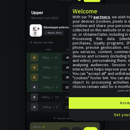
Welcome
With our 79
partners
, we wish t
your devices (cookies, pixels in em
combine and share your personal
collected on this website or in o
us, or obtained later, including in
Processing this data (identi
purchases, loyalty programs, I
phone, precise geolocation, etc.
you services, content, commerc
devices and screens (including b
and video), personalising them, 
analysing audiences. Session 
interactions helps improve your 
You can "accept all" and withdraw
"cookies" footer link
. You can al
object to processing activitie
choices remain valid for 6 months
powered 
Accep
Set your